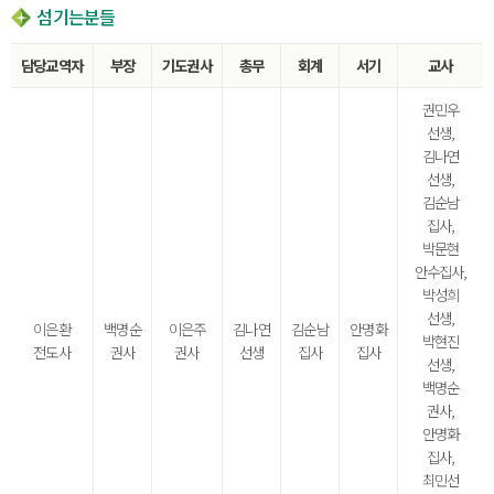
섬기는분들
담당교역자
부장
기도권사
총무
회계
서기
교사
권민우
선생,
김나연
선생,
김순남
집사,
박문현
안수집사,
박성희
선생,
이은환
백명순
이은주
김나연
김순남
안명화
박현진
전도사
권사
권사
선생
집사
집사
선생,
백명순
권사,
안명화
집사,
최민선